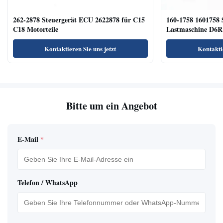
262-2878 Steuergerät ECU 2622878 für C15
160-1758 1601758 
C18 Motorteile
Lastmaschine D6R
Kontaktieren Sie uns jetzt
Kontaktie
Bitte um ein Angebot
E-Mail
*
Telefon / WhatsApp