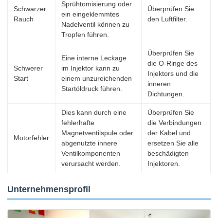
Sprühtomisierung oder
Schwarzer
Überprüfen Sie
ein eingeklemmtes
Rauch
den Luftfilter.
Nadelventil können zu
Tropfen führen.
Überprüfen Sie
Eine interne Leckage
die O-Ringe des
Schwerer
im Injektor kann zu
Injektors und die
Start
einem unzureichenden
inneren
Startöldruck führen.
Dichtungen.
Dies kann durch eine
Überprüfen Sie
fehlerhafte
die Verbindungen
Magnetventilspule oder
der Kabel und
Motorfehler
abgenutzte innere
ersetzen Sie alle
Ventilkomponenten
beschädigten
verursacht werden.
Injektoren.
Unternehmensprofil