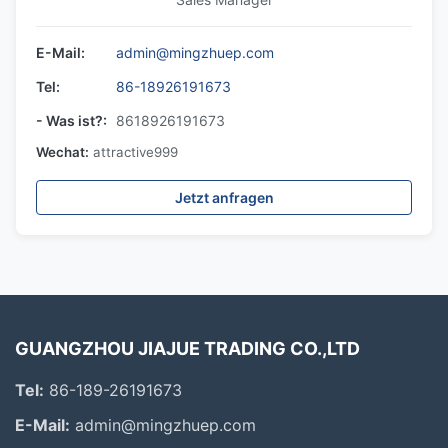
E-Mail:
admin@mingzhuep.com
Tel:
86-18926191673
- Was ist?:
8618926191673
Wechat:
attractive999
Jetzt anfragen
GUANGZHOU JIAJUE TRADING CO.,LTD
Tel:
86-189-26191673
E-Mail:
admin@mingzhuep.com