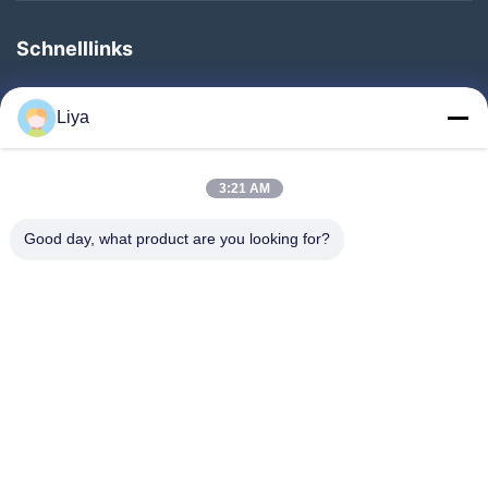
Schnelllinks
Zu Hause
Liya
Produkte
Über Uns
3:21 AM
Werksbesichtigung
Good day, what product are you looking for?
Qualitätskontrolle
Kontakt Mit Uns
Bitte Um Ein Angebot
Neuigkeiten
Folgen Sie Uns.