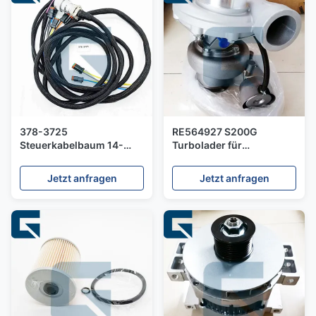
378-3725
RE564927 S200G
Steuerkabelbaum 14-
Turbolader für
poliger 2-Funktions-
6090HFL75-Motor
Stecker - Hergestellt in
Jetzt anfragen
Jetzt anfragen
China