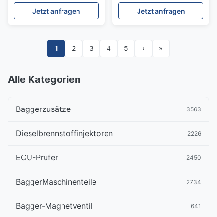
Bagger E329E
Jetzt anfragen
Jetzt anfragen
1
2
3
4
5
›
»
Alle Kategorien
Baggerzusätze
3563
Dieselbrennstoffinjektoren
2226
ECU-Prüfer
2450
BaggerMaschinenteile
2734
Bagger-Magnetventil
641