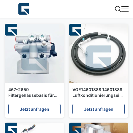
467-2659
VOE14601888 14601888
Filtergehäusebasis für
Luftkonditionierungseinheit
120K-Radlader
Leitungsschlauch für
Bagger EC210B
Jetzt anfragen
Jetzt anfragen