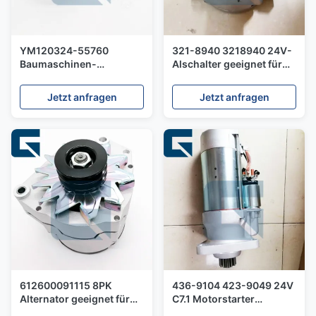
YM120324-55760
321-8940 3218940 24V-
Baumaschinen-
Alschalter geeignet für
Kraftstoff-
D6N-Ladegerät
Wasserabscheiderfilter
Jetzt anfragen
Jetzt anfragen
für PC95R-2 Minibagger
612600091115 8PK
436-9104 423-9049 24V
Alternator geeignet für
C7.1 Motorstarter
Lkw F3000
Kompatibel mit für