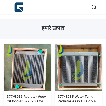
हमारे उत्पाद
377-5263 Radiator Assy
377-5265 Water Tank
Oil Cooler 3775263 for
Radiator Assy Oil Cooler
416F 420F
3775265 for 430F 434F